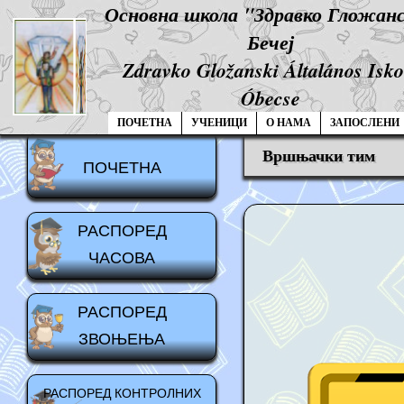
Основна школа "Здравко Гложан
Бечеј
Zdravko Gložanski Általános Isko
Óbecse
ПОЧЕТНА
УЧЕНИЦИ
О НАМА
ЗАПОСЛЕНИ
Вршњачки тим
ПОЧЕТНА
РАСПОРЕД
ЧАСОВА
РАСПОРЕД
ЗВОЊЕЊА
РАСПОРЕД КОНТРОЛНИХ